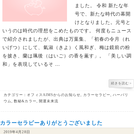
ました。 令和 新たな年
号で、新たな時代の幕開
けとなりました。元号と
いうのは時代の理想をこめたものです。 何度もニュース
で紹介されましたが、出典は万葉集、「初春の令月（れ
いげつ）にして、氣淑（きよ）く風和ぎ、梅は鏡前の粉
を披き、蘭は珮後（はいご）の香を薫す」。 「美しい調
和」を表現しているそ …
続きを読む
>
カテゴリー：
オフィスAIMSからのお知らせ
,
カラーセラピー
,
ハーバリ
ウム
,
数秘&カラー
,
開運未来流
カラーセラピーありがとうございました
2019年4月28日