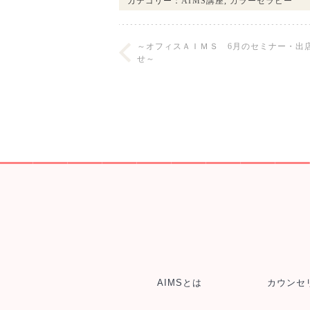
カテゴリー：
AIMS講座
,
カラーセラピー
～オフィスＡＩＭＳ 6月のセミナー・出
せ～
AIMSとは
カウンセ