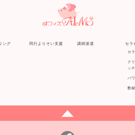
リング
同行よりそい支援
講師派遣
セラ
カ
ク
ッ
パ
数