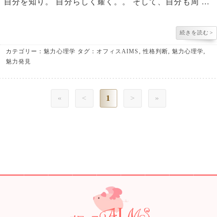
自分を知り。 自分らしく耀く。。 そして、自分も周 …
続きを読む
>
カテゴリー：
魅力心理学
タグ：
オフィスAIMS
,
性格判断
,
魅力心理学
,
魅力発見
«
<
1
>
»