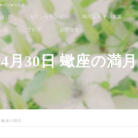
るカウンセリング
Sとは
カウンセリング
同行よりそい支援
らせ
ブログ
お問合せ
4月30日 蠍座の満月
日 蠍座の満月