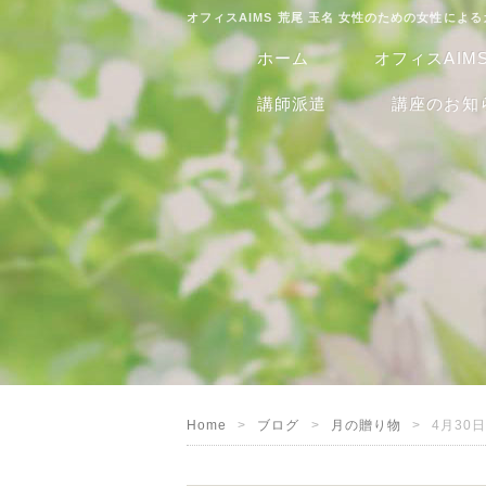
オフィスAIMS 荒尾 玉名 女性のための女性によ
ホーム
オフィスAIM
講師派遣
講座のお知
Home
ブログ
月の贈り物
4月30