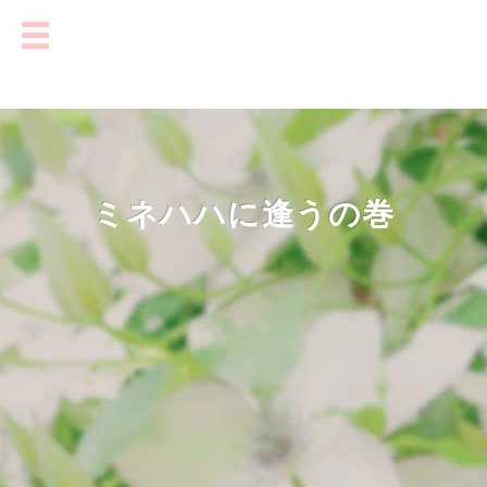
ミネハハに逢うの巻